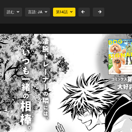
読む
言語:
JA
第
14
話