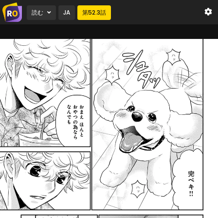
読む
JA
第
52.3
話