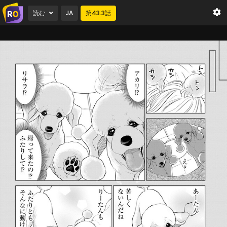
読む
JA
第
43.3
話