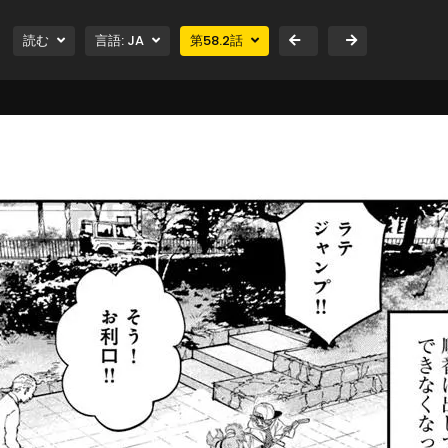
読む
言語:
JA
第
58.2
話