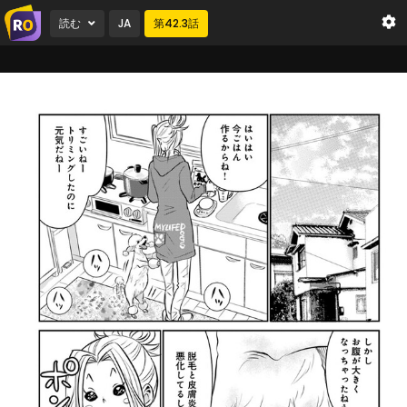
読む
JA
第
42.3
話