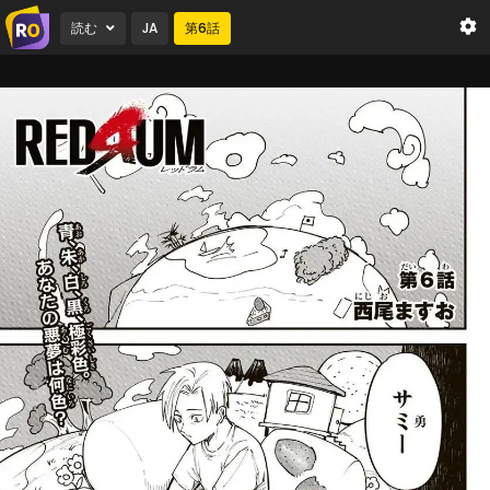
読む
JA
第
6
話