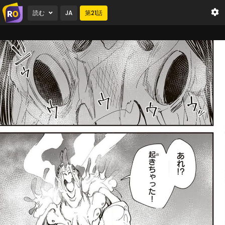
読む
JA
第
21
話