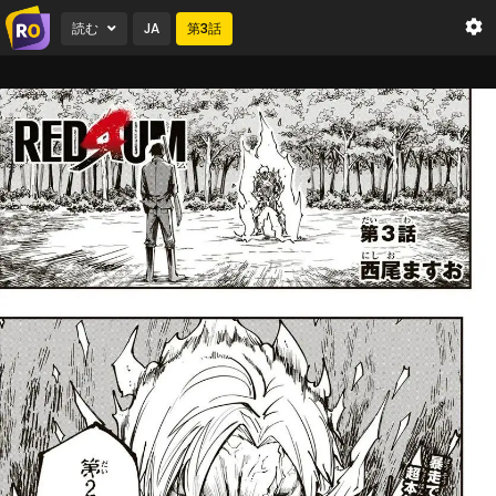
読む
JA
第
3
話