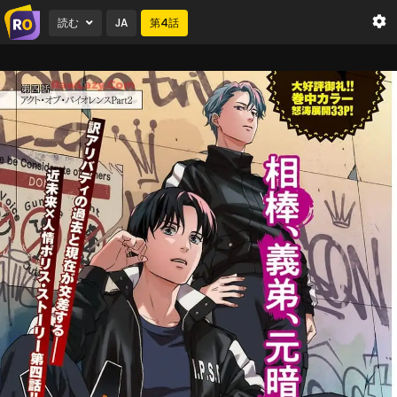
読む
JA
第
4
話