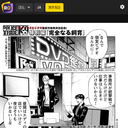
読む
JA
第
11.5
話