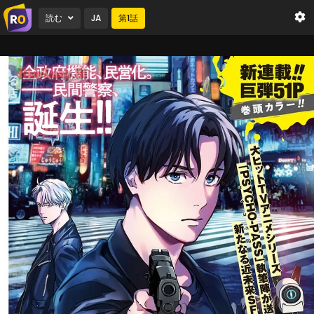
読む
JA
第
1
話