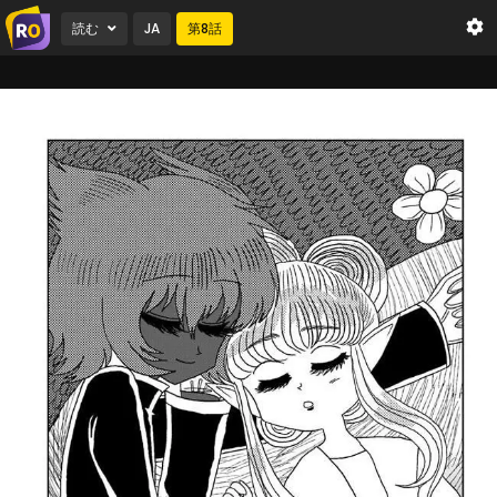
読む
JA
第
8
話