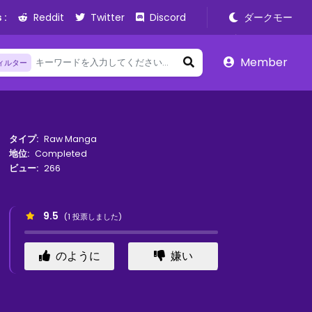
 :
Reddit
Twitter
Discord
ダークモー
ド
Member
ィルター
タイプ:
Raw Manga
地位:
Completed
ビュー:
266
9.5
(
1
投票しました)
のように
嫌い