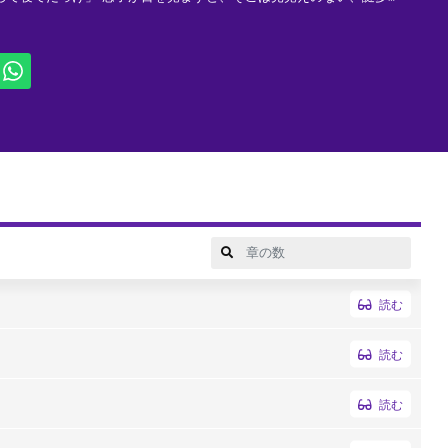
状況で、新たな仲間と出会いながら、 レンズを探す少女の物語。
読む
読む
読む