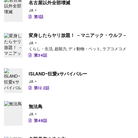
名古屋以外全部壊滅
JA
第1話
変身したらヤリ放題！ －マニアック・ウルフ－
JA
くらし・生活
,
超能力
,
ディ動物・ペット
,
ラブコメコメ
第34話
ISLAND-狂愛ⅹサバイバルー
JA
第12.2話
無法鳥
JA
第48話