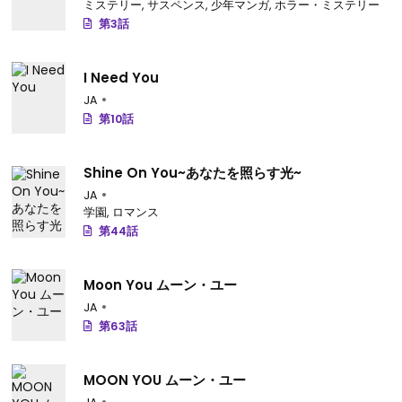
ミステリー
,
サスペンス
,
少年マンガ
,
ホラー・ミステリー
第3話
I Need You
JA
第10話
Shine On You~あなたを照らす光~
JA
学園
,
ロマンス
第44話
Moon You ムーン・ユー
JA
第63話
MOON YOU ムーン・ユー