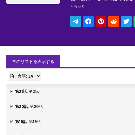
不思議な世界。 右も左も分からない
+ もっと
章のリストを表示する
言語:
JA
第21話
: 第21話
第20話
: 第20話
第19話
: 第19話