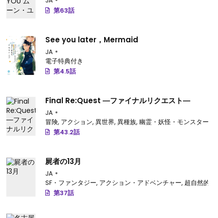
JA
第63話
See you later，Mermaid
JA
電子特典付き
第4.5話
Final Re:Quest ―ファイナルリクエスト―
JA
冒険
,
アクション
,
異世界
,
異種族
,
幽霊・妖怪・モンスター
第43.2話
屍者の13月
JA
SF・ファンタジー
,
アクション・アドベンチャー
,
超自然的
第37話