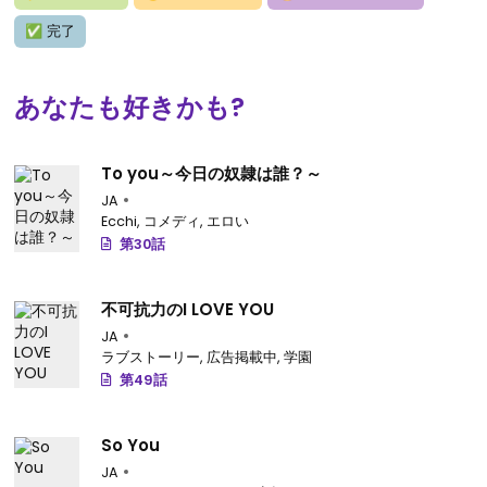
✅
完了
あなたも好きかも?
To you～今日の奴隷は誰？～
JA
Ecchi
,
コメディ
,
エロい
第30話
不可抗力のI LOVE YOU
JA
ラブストーリー
,
広告掲載中
,
学園
第49話
So You
JA