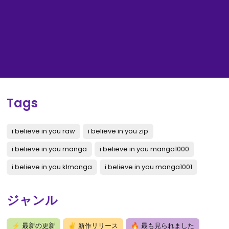
Tags
i believe in you raw
i believe in you zip
i believe in you manga
i believe in you manga1000
i believe in you klmanga
i believe in you manga1001
ジャンル
⚡
最新の更新
✌
新作リリース
🔥
最も見られました