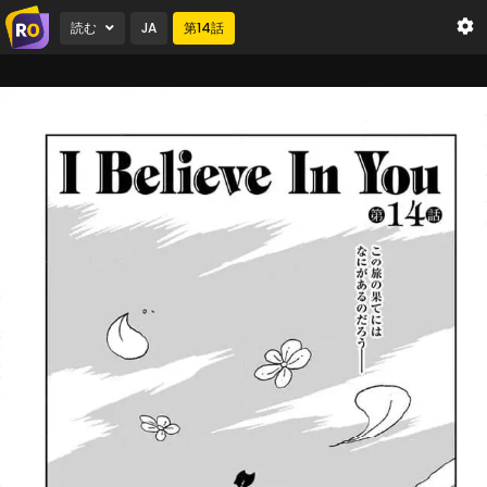
読む
JA
第
14
話