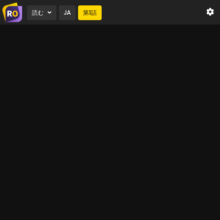
読む
JA
第
1
話