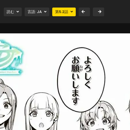
読む
言語:
JA
第
5.2
話