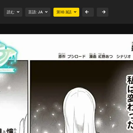
読む
言語:
JA
第
10.3
話