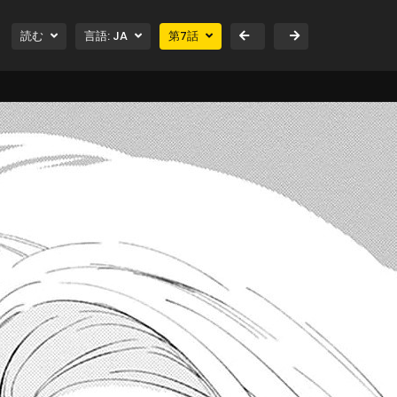
読む
言語:
JA
第
7
話