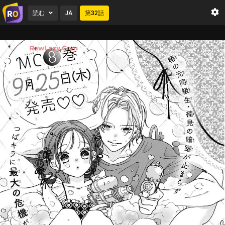
読む
JA
第
32
話