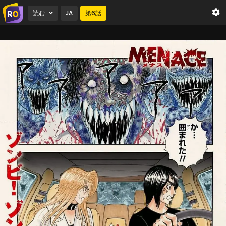
読む
JA
第
6
話