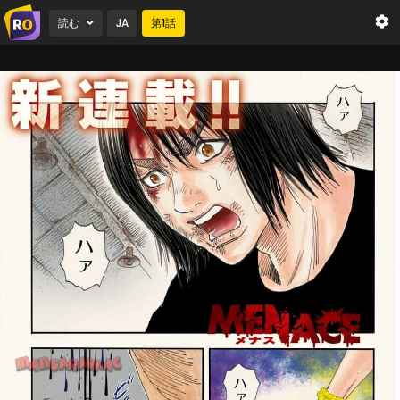
読む
JA
第
1
話