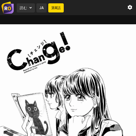
読む
JA
第
8
話