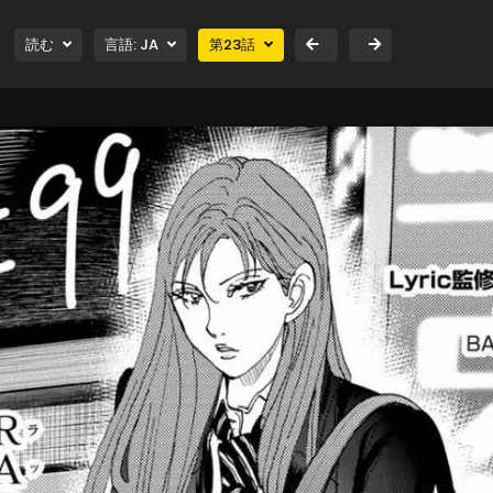
読む
言語:
JA
第
23
話