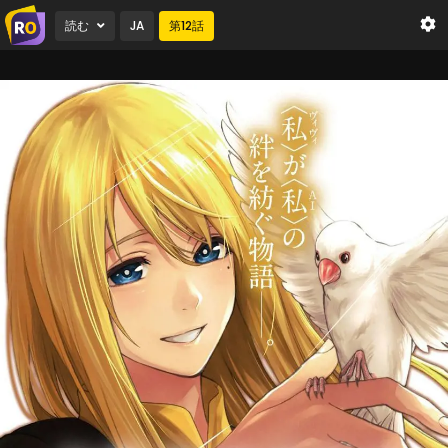
読む
JA
第
12
話