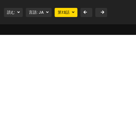
読む
言語:
JA
第
13
話