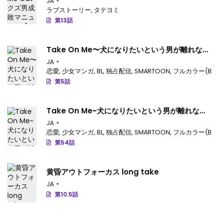
JA
ラブストーリー
,
タテヨミ
第1.4話
: 第1.4話
第13話
第1.3話
: 第1.3話
Take On Me〜犬になりたいという男が離れな
第1.2話
: 第1.2話
い！〜
JA
恋愛
,
少女マンガ
,
BL
,
独占配信
,
SMARTOON
,
フルカラー(BL)
第1.1話
: 第1.1話
第5話
Take On Me~犬になりたいという男が離れな
い！~
JA
恋愛
,
少女マンガ
,
BL
,
独占配信
,
SMARTOON
,
フルカラー(BL)
第54話
黄昏アウトフォーカス long take
JA
第10.5話