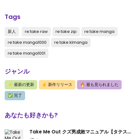
第4.4話
: 第4.4話
第4.3話
: 第4.3話
Tags
第4.2話
: 第4.2話
新人
re:take raw
re:take zip
re:take manga
第4.1話
: 第4.1話
re:take manga1000
re:take klmanga
第3.4話
: 第3.4話
re:take manga1001
第3.3話
: 第3.3話
ジャンル
第3.2話
: 第3.2話
⚡
最新の更新
✌
新作リリース
🔥
最も見られました
第3.1話
: 第3.1話
✅
完了
第2.4話
: 第2.4話
第2.3話
: 第2.3話
あなたも好きかも?
第2.2話
: 第2.2話
Take Me Out クズ男成敗マニュアル【タテス
第2.1話
: 第2.1話
ク】