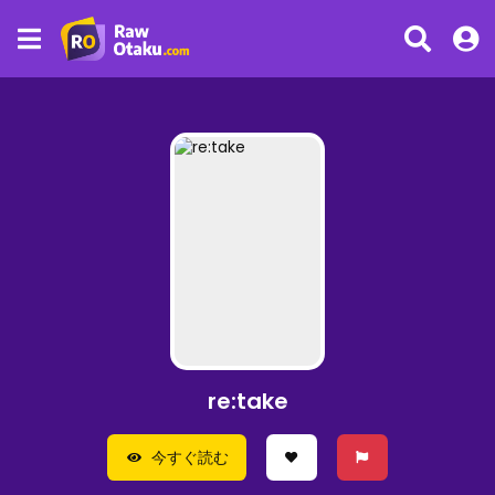
re:take
今すぐ読む