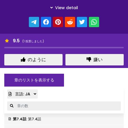
9.5
(
1
投票しました)
のように
嫌い
章のリストを表示する
言語:
JA
第7.4話
: 第7.4話