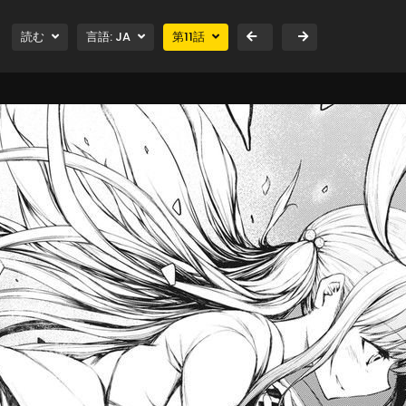
読む
言語:
JA
第
11
話