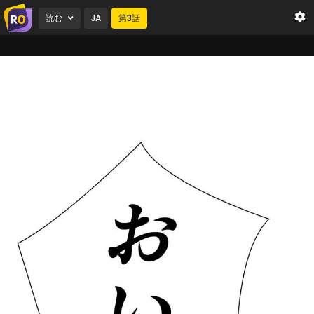
読む
JA
第
3
話