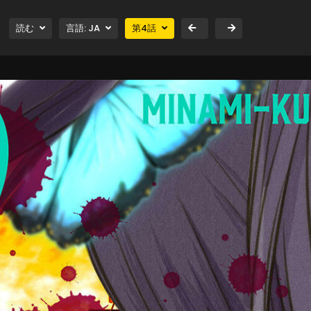
読む
言語:
JA
第
4
話