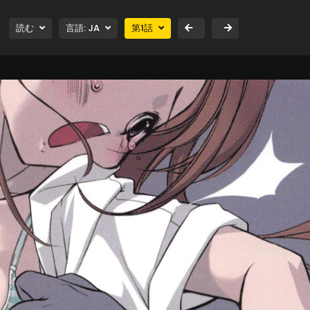
読む
言語:
JA
第
1
話