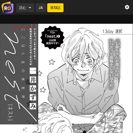
読む
JA
第
13
話