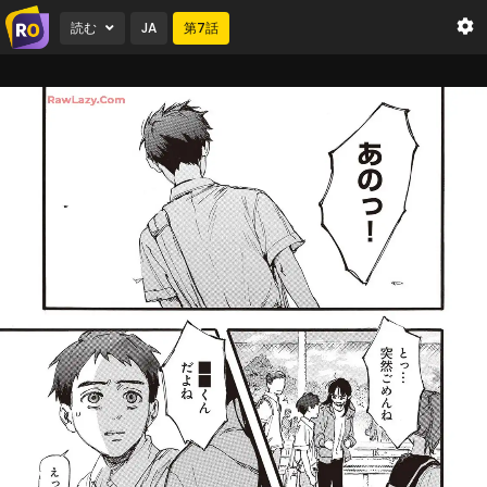
読む
JA
第
7
話