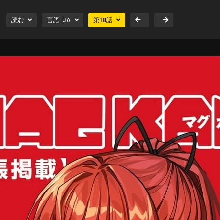
読む
言語:
JA
第
18
話