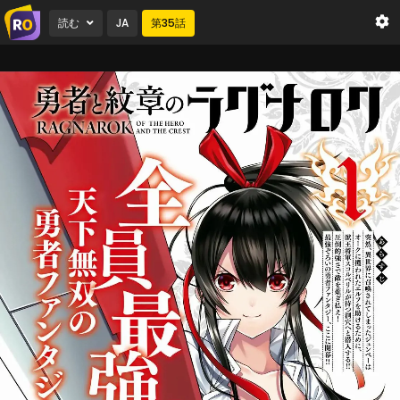
読む
JA
第
35
話