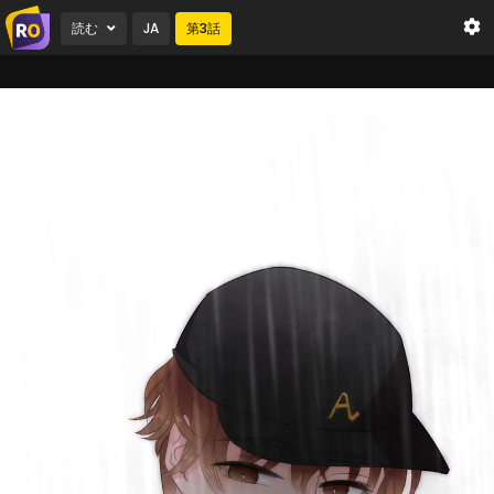
読む
JA
第
3
話