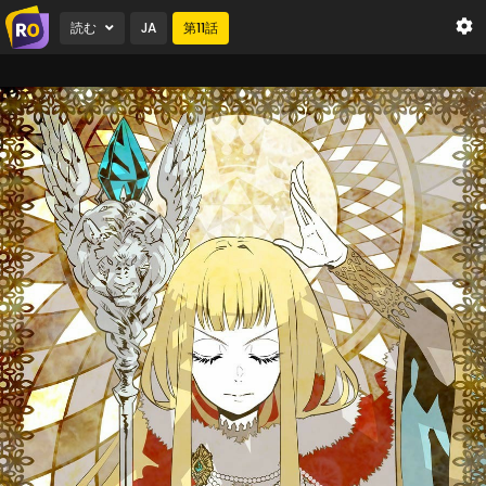
読む
JA
第
11
話