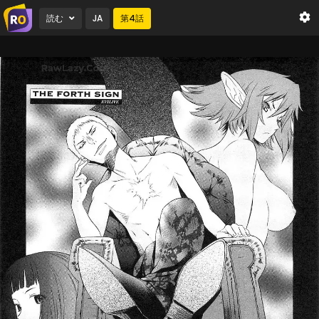
読む
JA
第
4
話