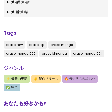
第2話
: 第2話
第1話
: 第1話
Tags
erase raw
erase zip
erase manga
erase manga1000
erase klmanga
erase manga1001
ジャンル
⚡
最新の更新
✌
新作リリース
🔥
最も見られました
✅
完了
あなたも好きかも?