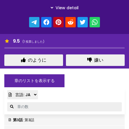
9.5
(
1
投票しました)
のように
嫌い
章のリストを表示する
言語:
JA
第3話
: 第3話