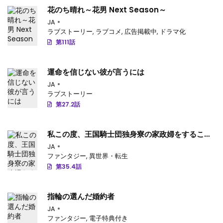
花のち晴れ～花男 Next Season～
JA
ラブストーリー
,
ラブコメ
,
広告掲載中
,
ドラマ化
第111話
運命を信じない彼が言うには
JA
ラブストーリー
第27.2話
私この度、王国騎士団独身寮の家政婦をすること
になりました
JA
ファンタジー
,
異世界・転生
第35.4話
指輪の選んだ婚約者
JA
ファンタジー
,
電子特典付き