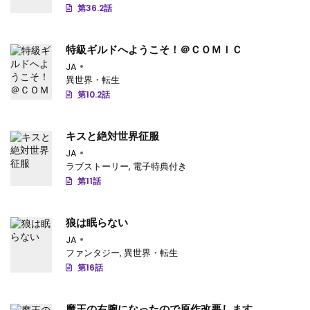
第36.2話
特級ギルドへようこそ！＠ＣＯＭＩＣ
JA
異世界・転生
第10.2話
キスと絶対世界征服
JA
ラブストーリー
,
電子特典付き
第11話
狼は眠らない
JA
ファンタジー
,
異世界・転生
第16話
魔王の右腕になったので原作改悪します