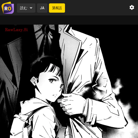
読む
JA
第
6
話