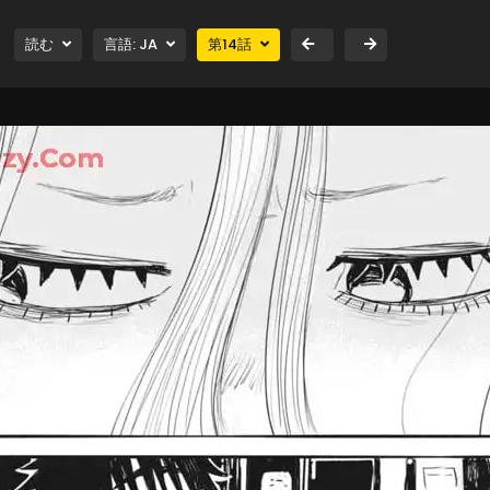
読む
言語:
JA
第
14
話