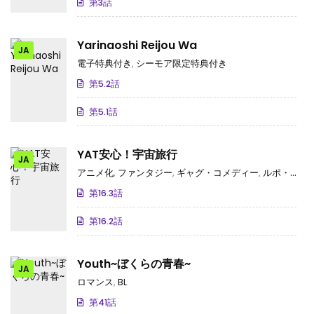
第3話
Yarinaoshi Reijou Wa
JA
電子特典付き
,
シーモア限定特典付き
第5.2話
第5.1話
YAT安心！宇宙旅行
JA
アニメ化
,
ファンタジー
,
ギャグ・コメディー
,
ルポ・エッセイ
第16.3話
第16.2話
Youth~ぼくらの青春~
JA
ロマンス
,
BL
第41話