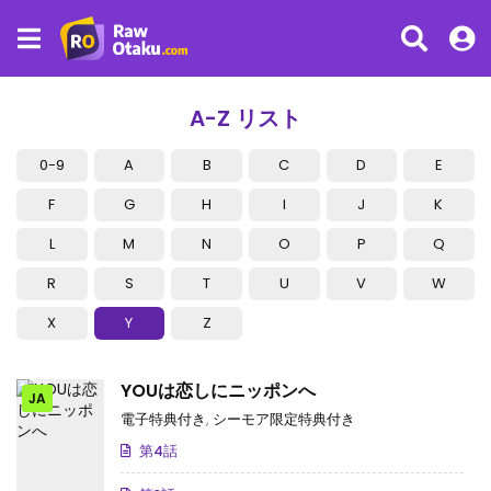
A-Z リスト
0-9
A
B
C
D
E
F
G
H
I
J
K
L
M
N
O
P
Q
R
S
T
U
V
W
X
Y
Z
YOUは恋しにニッポンへ
JA
電子特典付き
,
シーモア限定特典付き
第4話