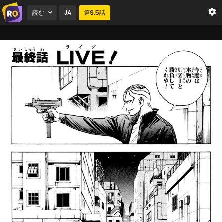
読む
JA
第
9.5
話