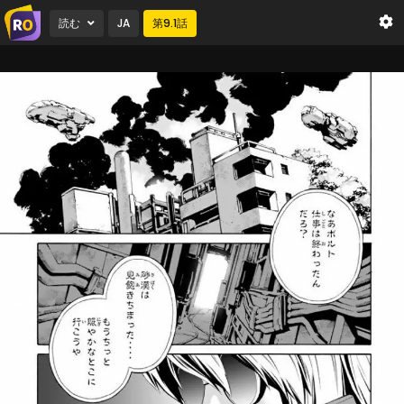
読む
JA
第
9.1
話