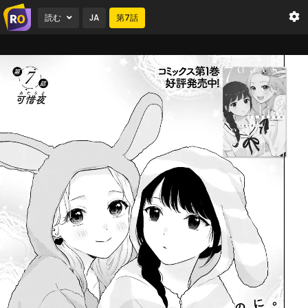
読む
JA
第
7
話