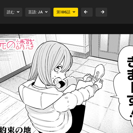
読む
言語:
JA
第
186
話