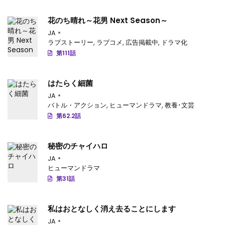
第32.2話
: 【第 32.2 話】
花のち晴れ～花男 Next Season～
第32.1話
: 【第 32.1 話】
JA
第31.4話
: 【第 31.4 話】
ラブストーリー
,
ラブコメ
,
広告掲載中
,
ドラマ化
第111話
第31.3話
: 【第 31.3 話】
第31.2話
: 【第 31.2 話】
はたらく細菌
JA
第31.1話
: 【第 31.1 話】
バトル・アクション
,
ヒューマンドラマ
,
教養･文芸
第62.2話
第30.5話
: 第30.5話-v111
第30.4話
: 【第 30.4 話】
秘密のチャイハロ
JA
第30.3話
: 【第 30.3 話】
ヒューマンドラマ
第31話
第30.2話
: 【第 30.2 話】
第30.1話
: 【第 30.1 話】
私はおとなしく消え去ることにします
第29.4話
JA
: 【第 29.4 話】