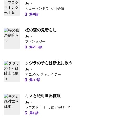
第35.1話
: 第35.1話-v128
JA
ヒューマンドラマ
,
社会派
第34.4話
: 第34.4話-v127
第4話
第34.3話
: 第34.3話-v126
桜の森の鬼暗らし
第34.2話
: 第34.2話-v125
JA
ファンタジー
第34.1話
: 第34.1話-v124
第29.2話
第33.4話
: 第33.4話-v123
クジラの子らは砂上に歌う
第33.3話
: 第33.3話-v122
JA
アニメ化
,
ファンタジー
第33.2話
: 第33.2話-v121
第97話
第33.1話
: 第33.1話-v120
キスと絶対世界征服
第32.4話
: 第32.4話-v119
JA
ラブストーリー
,
電子特典付き
第32.3話
: 第32.3話-v118
第11話