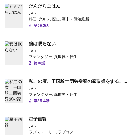
だんだらごはん
第26.4話
: 第26.4話-v94
JA
料理･グルメ
,
歴史
,
幕末・明治維新
第26.3話
: 第26.3話-v93
第29.2話
第26.2話
: 第26.2話-v92
狼は眠らない
第26.1話
: 第26.1話-v91
JA
第25.4話
: 第25.4話-v90
ファンタジー
,
異世界・転生
第16話
第25.3話
: 第25.3話-v89
第25.2話
: 第25.2話-v88
私この度、王国騎士団独身寮の家政婦をすること
になりました
JA
第25.1話
: 第25.1話-v71
ファンタジー
,
異世界・転生
第35.4話
第24.4話
: 第24.4話-v86
第24.3話
: 第24.3話-v85
星子画報
JA
第24.2話
: 第24.2話-v84
ラブストーリー
,
ラブコメ