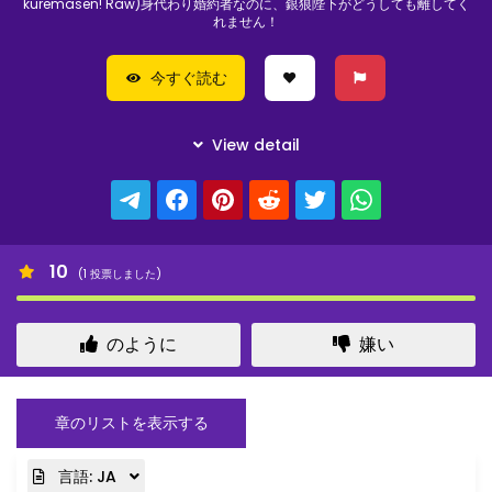
kuremasen! Raw)身代わり婚約者なのに、銀狼陛下がどうしても離してく
れません！
今すぐ読む
10
(
1
投票しました)
のように
嫌い
章のリストを表示する
言語:
JA