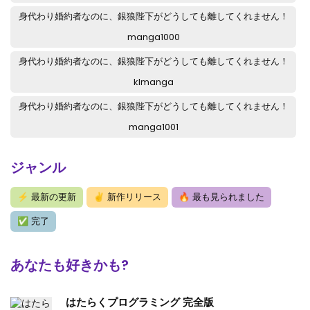
第37.4話
: 第37.4話-v139
身代わり婚約者なのに、銀狼陛下がどうしても離してくれません！
manga1000
第37.3話
: 第37.3話-v138
身代わり婚約者なのに、銀狼陛下がどうしても離してくれません！
第37.2話
: 第37.2話-v137
klmanga
第37.1話
: 第37.1話-v136
身代わり婚約者なのに、銀狼陛下がどうしても離してくれません！
第36.4話
: 第36.4話-v135
manga1001
第36.3話
: 第36.3話-v134
ジャンル
第36.2話
: 第36.2話-v133
⚡
最新の更新
✌
新作リリース
🔥
最も見られました
第36.1話
: 第36.1話-v132
✅
完了
第35.4話
: 第35.4話-v131
第35.3話
: 第35.3話-v130
あなたも好きかも?
第35.2話
: 第35.2話-v129
はたらくプログラミング 完全版