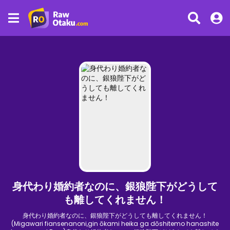
身代わり婚約者なのに、銀狼陛下がどうして
も離してくれません！
身代わり婚約者なのに、銀狼陛下がどうしても離してくれません！
(Migawari fiansenanoni,gin ōkami heika ga dōshitemo hanashite