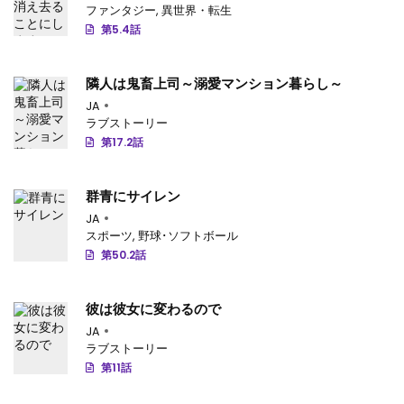
ファンタジー
,
異世界・転生
第29.3話
: 【第 29.3 話】
第5.4話
第29.2話
: 【第 29.2 話】
隣人は鬼畜上司～溺愛マンション暮らし～
第29.1話
: 【第 29.1 話】
JA
ラブストーリー
第28.4話
: 【第 28.4 話】
第17.2話
第28.3話
: 【第 28.3 話】
群青にサイレン
第28.2話
: 【第 28.2 話】
JA
スポーツ
,
野球･ソフトボール
第28.1話
: 【第 28.1 話】
第50.2話
第27.4話
: 【第 27.4 話】
彼は彼女に変わるので
第27.3話
: 【第 27.3 話】
JA
ラブストーリー
第27.2話
: 【第 27.2 話】
第11話
第27.1話
: 【第 27.1 話】