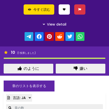
今すぐ読む
10
(
1
投票しました)
のように
嫌い
章のリストを表示する
言語:
JA