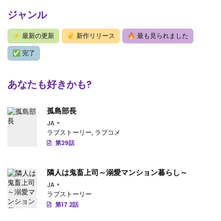
ジャンル
第38.2話
: 第38.2話-v106
第38.1話
: 第38.1話-v105
⚡
最新の更新
✌
新作リリース
🔥
最も見られました
第37.4話
: 第37.4話-v104
✅
完了
第37.3話
: 第37.3話-v103
あなたも好きかも?
第37.2話
: 第37.2話-v102
孤島部長
第37.1話
: 第37.1話-v101
JA
第36.4話
: 【第 36.4 話】
ラブストーリー
,
ラブコメ
第29話
第36.3話
: 【第 36.3 話】
第36.2話
: 【第 36.2 話】
隣人は鬼畜上司～溺愛マンション暮らし～
JA
第36.1話
: 【第 36.1 話】
ラブストーリー
第17.2話
第35.4話
: 【第 35.4 話】