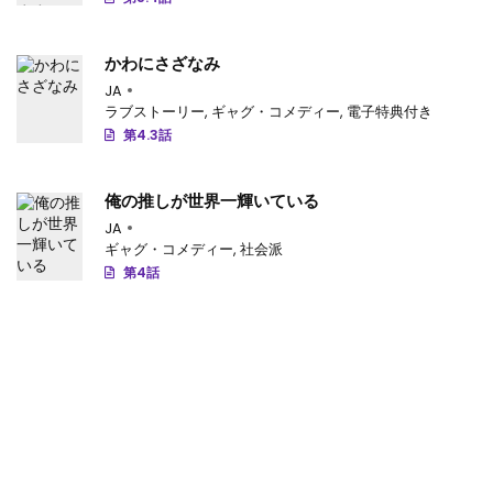
第24.4話
: 第24.4話-v61
かわにさざなみ
第24.3話
: 第24.3話-v60
JA
ラブストーリー
,
ギャグ・コメディー
,
電子特典付き
第24.2話
: 第24.2話-v59
第4.3話
第24.1話
: 第24.1話-v58
俺の推しが世界一輝いている
第23.4話
: 第23.4話-v57
JA
ギャグ・コメディー
,
社会派
第23.3話
: 第23.3話-v56
第4話
第23.2話
: 第23.2話-v55
第23.1話
: 第23.1話-v54
第22.4話
: 第22.4話-v53
第22.3話
: 第22.3話-v52
第22.2話
: 第22.2話-v51