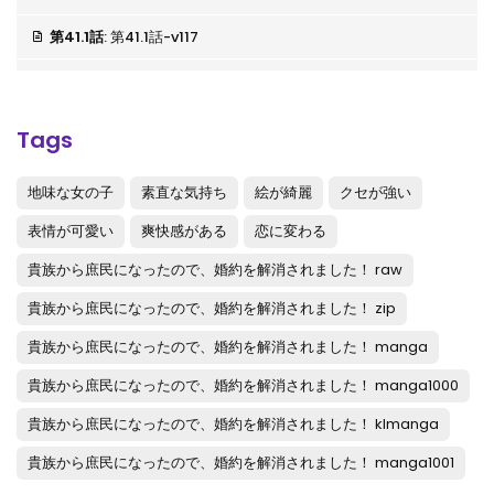
第41.1話
: 第41.1話-v117
第40.4話
: 第40.4話-v116
第40.3話
: 第40.3話-v115
Tags
第40.2話
: 第40.2話-v114
地味な女の子
素直な気持ち
絵が綺麗
クセが強い
第40.1話
: 第40.1話-v113
表情が可愛い
爽快感がある
恋に変わる
第39.4話
: 第39.4話-v112
貴族から庶民になったので、婚約を解消されました！ raw
第39.3話
: 第39.3話-v111
貴族から庶民になったので、婚約を解消されました！ zip
第39.2話
: 第39.2話-v110
貴族から庶民になったので、婚約を解消されました！ manga
貴族から庶民になったので、婚約を解消されました！ manga1000
第39.1話
: 第39.1話-v109
貴族から庶民になったので、婚約を解消されました！ klmanga
第38.4話
: 第38.4話-v108
貴族から庶民になったので、婚約を解消されました！ manga1001
第38.3話
: 第38.3話-v107