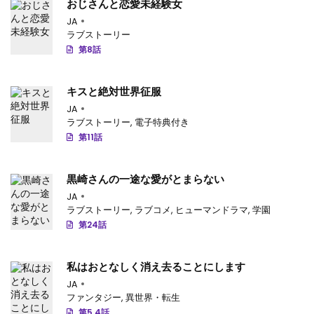
第29.1話
: 第29.1話-v73
おじさんと恋愛未経験女
JA
第28.4話
: 第28.4話-v72
ラブストーリー
第8話
第28.3話
: 第28.3話-v71
第28.2話
: 第28.2話-v70
キスと絶対世界征服
JA
第28.1話
: 第28.1話-v69
ラブストーリー
,
電子特典付き
第11話
第27.2話
: 第27.2話-v68
第27.1話
: 第27.1話-v67
黒崎さんの一途な愛がとまらない
第26.2話
JA
: 第26.2話-v66
ラブストーリー
,
ラブコメ
,
ヒューマンドラマ
,
学園
第26.1話
: 第26.1話-v65
第24話
第25.3話
: 第25.3話-v64
私はおとなしく消え去ることにします
第25.2話
: 第25.2話-v63
JA
ファンタジー
,
異世界・転生
第25.1話
: 第25.1話-v62
第5.4話