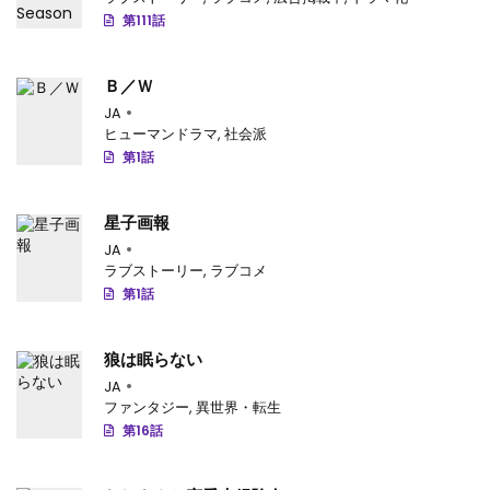
第32.3話
: 第32.3話-v84
第111話
第32.2話
: 第32.2話-v83
Ｂ／Ｗ
第32.1話
: 第32.1話-v82
JA
ヒューマンドラマ
,
社会派
第31.3話
: 第31.3話-v81
第1話
第31.2話
: 第31.2話-v80
星子画報
第31.1話
: 第31.1話-v79
JA
ラブストーリー
,
ラブコメ
第30.3話
: 第30.3話-v78
第1話
第30.2話
: 第30.2話-v77
狼は眠らない
第30.1話
: 第30.1話-v76
JA
第29.3話
: 第29.3話-v75
ファンタジー
,
異世界・転生
第16話
第29.2話
: 第29.2話-v74