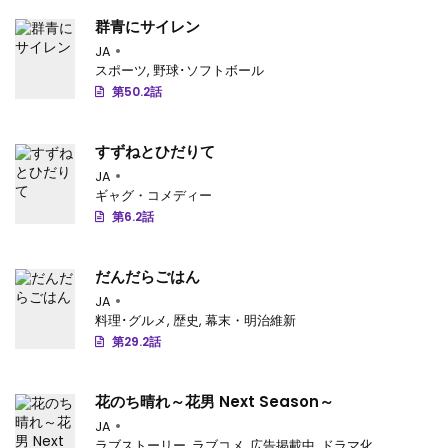
第35.3話
: 【第 35.3 話】
群青にサイレン
JA
第35.2話
: 【第 35.2 話】
スポーツ
,
野球･ソフトボール
第50.2話
第35.1話
: 【第 35.1 話】
第34.4話
: 【第 34.4 話】
すずねとひだりて
第34.3話
JA
: 【第 34.3 話】
ギャグ・コメディー
第34.2話
: 【第 34.2 話】
第6.2話
第34.1話
: 【第 34.1 話】
だんだらごはん
第33.4話
: 第33.4話-v88
JA
料理･グルメ
,
歴史
,
幕末・明治維新
第33.3話
: 第33.3話-v87
第29.2話
第33.2話
: 第33.2話-v86
花のち晴れ～花男 Next Season～
第33.1話
: 第33.1話-v85
JA
ラブストーリー
,
ラブコメ
,
広告掲載中
,
ドラマ化