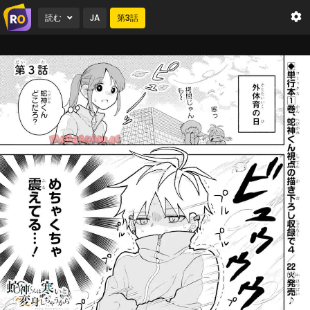
読む
JA
第
3
話