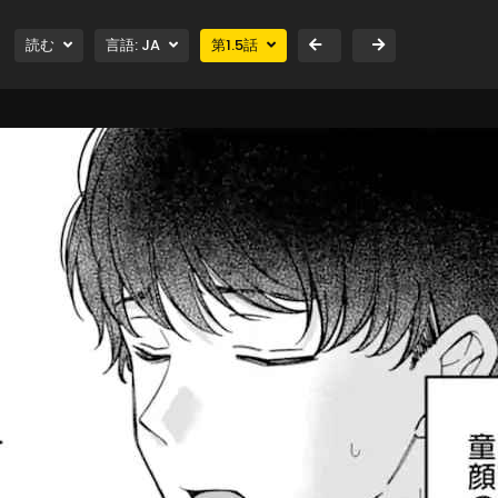
読む
言語:
JA
第
1.5
話