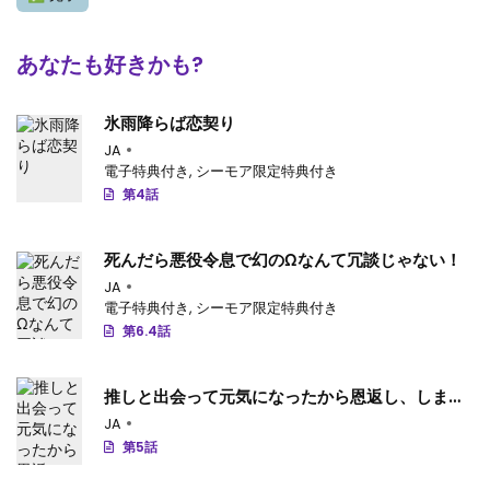
第1話
: 第1話
あなたも好きかも?
氷雨降らば恋契り
JA
電子特典付き
,
シーモア限定特典付き
第4話
死んだら悪役令息で幻のΩなんて冗談じゃない！
JA
電子特典付き
,
シーモア限定特典付き
第6.4話
推しと出会って元気になったから恩返し、しま
す！
JA
第5話