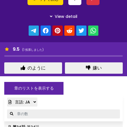
9.5
(
1
投票しました)
のように
嫌い
章のリストを表示する
言語:
JA
第24話
: 第24話