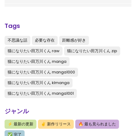
第12話
: 第12話
第11話
: 第11話
Tags
第10話
: 第10話
不思議な話
必要な存在
距離感が好き
第9話
: 第9話
猫になりたい田万川くん raw
猫になりたい田万川くん zip
第8話
: 第8話
猫になりたい田万川くん manga
第7話
: 第7話
猫になりたい田万川くん manga1000
第6話
: 第6話
猫になりたい田万川くん klmanga
猫になりたい田万川くん manga1001
第5話
: 第5話
第4話
: 第4話
ジャンル
第3話
: 第3話
⚡
最新の更新
✌
新作リリース
🔥
最も見られました
第2話
: 第2話
✅
完了